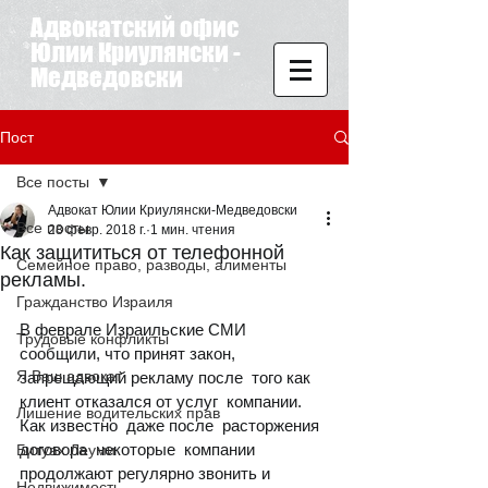
Адвокатский офис
Юлии Криулянски -
Медведовски
Пост
Все посты
Адвокат Юлии Криулянски-Медведовски
Все посты
28 февр. 2018 г.
1 мин. чтения
Как защититься от телефонной
Семейное право, разводы, алименты
рекламы.
Гражданство Израиля
В феврале Израильские СМИ 
Трудовые конфликты
сообщили, что принят закон, 
Я Ваш адвокат
запрещающий рекламу после  того как 
клиент отказался от услуг  компании.  
Лишение водительских прав
Как известно  даже после  расторжения  
договора  некоторые  компании  
Битуах Леуми
продолжают регулярно звонить и 
Недвижимость