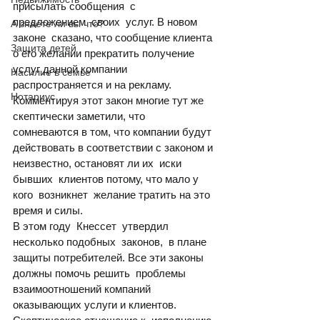
присылать сообщения  с
предложением  своих  услуг. В новом 
А знаете ли вы что?
законе  сказано, что сообщение клиента 
Защита детей
о его желании прекратить получение 
услуг данной компании 
Насилие в семье
распространяется и на рекламу.
Нотариус
Комментируя этот закон многие тут же 
скептически заметили, что 
сомневаются в том, что компании будут 
действовать в соответствии с законом и 
неизвестно, остановят ли их  иски 
бывших  клиентов потому, что мало у 
кого  возникнет  желание тратить на это 
время и силы.
В этом году  Кнессет  утвердил 
несколько подобных  законов,  в плане 
защиты потребителей. Все эти законы 
должны помочь решить  проблемы 
взаимоотношений компаний 
оказывающих услуги и клиентов. 