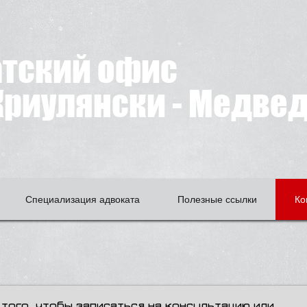
атский офис
риулянски - Медве
Специализация адвоката
Полезные ссылки
Ко
 того, чтобы записаться на консультацию или