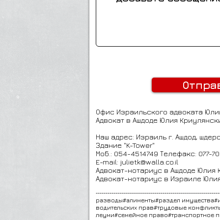
Отпра
Офис Израильского адвоката Юли
Адвокат в Ашдоде
Юлия Криулянск
Наш адрес: Израиль г. Ашдод, шдер
Здание "K-Tower"
Моб.: 054-4514749 Телефакс: 077-7
E-mail:
julietk@walla.co.il
Адвокат-нотариус в Ашдоде Юлия
Адвокат-нотариус в Израиле Юли
---------------------------------------------------------------
разводы#алименты#раздел имущества#
водительских прав#трудовые конфликт
леуми#семейное право#транспортное пр