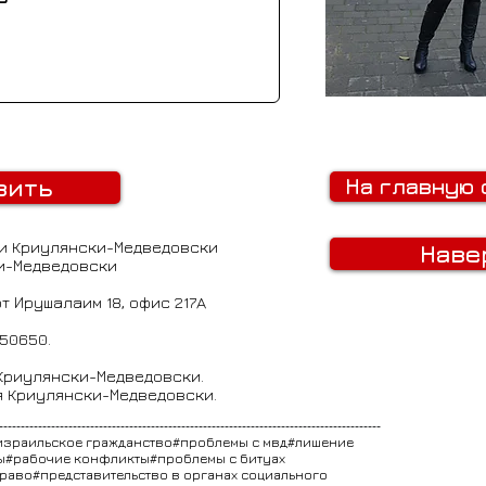
вить
На главную 
и Криулянски-Медведовски
Наве
и-Медведовски
от Ирушалаим 18, офис 217A
050650.
 Криулянски-Медведовски.
я Криулянски-Медведовски.
----------------------------------------------------------------------------------------
израильское гражданство#проблемы с мвд#лишение
ы#рабочие конфликты#проблемы с битуах
аво#представительство в органах социального