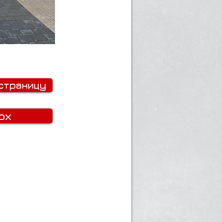
страницу
рх