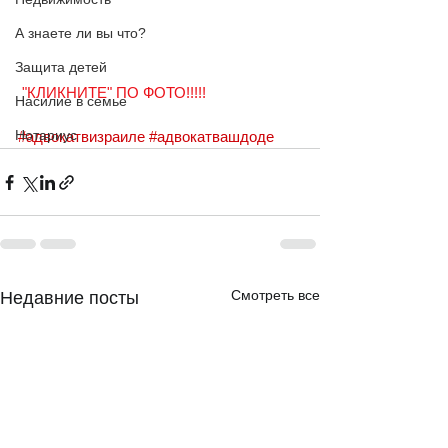
А знаете ли вы что?
Защита детей
"КЛИКНИТЕ" ПО ФОТО!!!!!
Насилие в семье
Нотариус
#адвокатвизраиле
#адвокатвашдоде
Смотреть все
Недавние посты