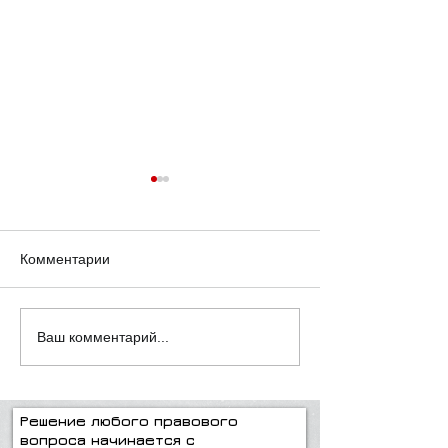
Комментарии
"Всё, что нужно знать о
Подумайте пре
Ваш комментарий...
взаимном завещании
делать!
супругов"
Решение любого правового
вопроса начинается с