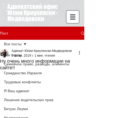
Адвокатский офис
Юлии Криулянски -
Медведовски
Пост
Все посты
Адвокат Юлии Криулянски-Медведовски
Все посты
5 февр. 2019 г.
1 мин. чтения
Ну очень много информации на
Семейное право, разводы, алименты
сайте!!
Гражданство Израиля
Трудовые конфликты
Я Ваш адвокат
Лишение водительских прав
Битуах Леуми
Недвижимость