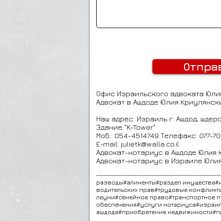
Отпра
Офис Израильского адвоката Юли
Адвокат в Ашдоде
Юлия Криулянск
Наш адрес: Израиль г. Ашдод, шдер
Здание "K-Tower"
Моб.: 054-4514749 Телефакс: 077-7
E-mail:
julietk@walla.co.il
Адвокат-нотариус в Ашдоде Юлия
Адвокат-нотариус в Израиле Юли
---------------------------------------------------------------
разводы#алименты#раздел имущества#
водительских прав#трудовые конфликт
леуми#семейное право#транспортное пр
обеспечения#услуги нотариуса#израил
ашдоде#приобретение недвижимости#пр