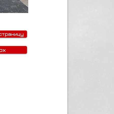
страницу
рх