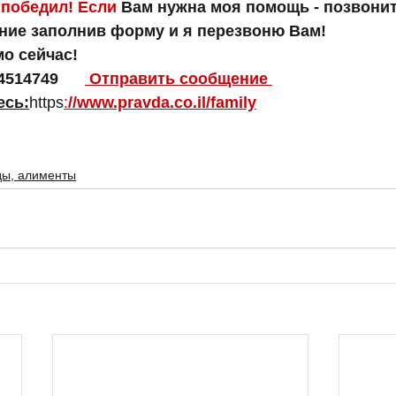
 победил! Если 
Вам нужна моя помощь - 
позвонит
ние заполнив форму и я перезвоню Вам!
мо сейчас!
514749      
 Отправить сообщение 
есь:
https
:
//www.pravda.co.il/family
ды, алименты