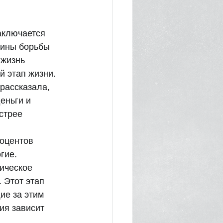
аключается 
тины борьбы 
 жизнь 
 этап жизни. 
рассказала, 
еньги и 
стрее 
оцентов 
ие.   
ическое 
 Этот этап 
ие за этим 
ия зависит 