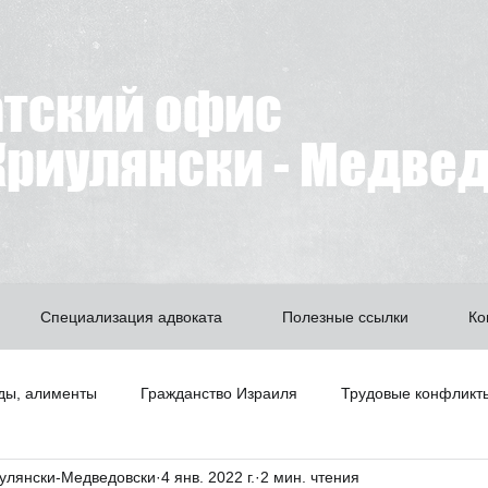
атский офис
риулянски - Медве
Специализация адвоката
Полезные ссылки
Ко
ды, алименты
Гражданство Израиля
Трудовые конфликт
улянски-Медведовски
4 янв. 2022 г.
2 мин. чтения
Битуах Леуми
Недвижимость
А знаете ли вы что?
З