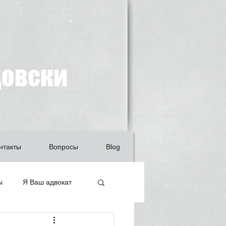
довски
нтакты
Вопросы
Blog
ы
Я Ваш адвокат
ащита детей