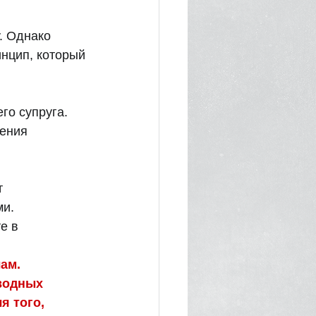
. Однако 
нцип, который 
о супруга.  
ения 
 
ми.
е в 
ам. 
водных 
я того, 