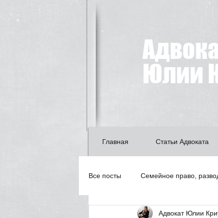
Адвок
Юлии К
Главная
Статьи Адвоката
Все посты
Семейное право, разво
Адвокат Юлии Кри
Лишение водительских прав