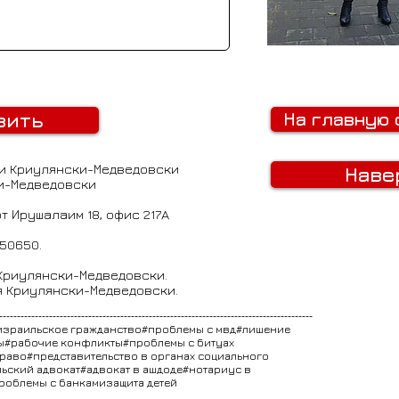
вить
На главную 
и Криулянски-Медведовски
Наве
и-Медведовски
от Ирушалаим 18, офис 217A
050650.
 Криулянски-Медведовски.
я Криулянски-Медведовски.
----------------------------------------------------------------------------------------
израильское гражданство#проблемы с мвд#лишение
ы#рабочие конфликты#проблемы с битуах
аво#представительство в органах социального
ьский адвокат#адвокат в ашдоде#нотариус в
облемы с банкамизащита детей