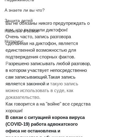
А знаете ли вы что?
Защита детей
Вы не обязаны никого предупреждать о 
том, что включили диктофон!
Насилие в семье
Очень часто, запись разговора 
Нотариус
сделанная на диктофон, является 
единственной возможностью для 
подтверждения спорных фактов. 
Р
азрешено записывать любой разговор, 
в котором участвует непосредственно 
сам записывающий.Такая запись   
является законной и 
такую запись 
можно использовать в суде, как 
доказательство.
Как говорится а на "войне" все средства 
хороши! 
В связи с ситуацией корона вируса 
(COVID-19) работа адвокатского 
офиса не остановлена и 