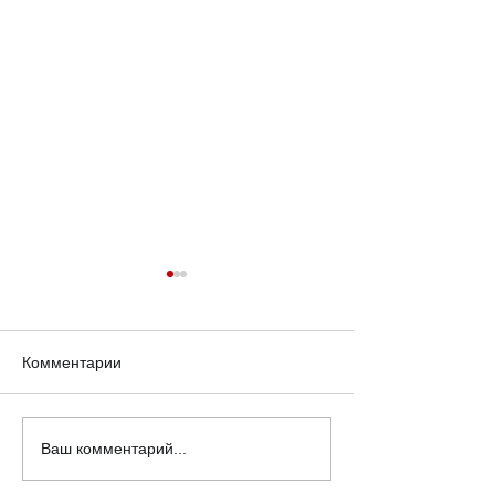
Комментарии
Плохой отец
О браках и раз
Ваш комментарий...