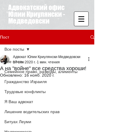
Адвокатский офис
Юлии Криулянски -
Медведовски
Пост
Все посты
Адвокат Юлии Криулянски-Медведовски
Все посты
17 окт. 2020 г.
1 мин. чтения
А на "войне" все средства хороши!
Семейное право, разводы, алименты
Обновлено:
16 нояб. 2020 г.
Гражданство Израиля
Трудовые конфликты
Я Ваш адвокат
Лишение водительских прав
Битуах Леуми
Недвижимость