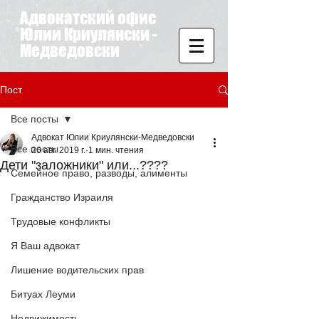
Адвокатский офис
Юлии Криулянски -
Медведовски
Пост
Все посты
Адвокат Юлии Криулянски-Медведовски
Все посты
26 авг. 2019 г.
1 мин. чтения
Дети "заложники" или...????
Семейное право, разводы, алименты
Гражданство Израиля
Трудовые конфликты
Я Ваш адвокат
Лишение водительских прав
Битуах Леуми
Недвижимость