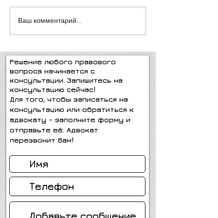
"Всё, что нужно знать о
Подумайте пре
Ваш комментарий...
взаимном завещании
делать!
супругов"
Решение любого правового
вопроса начинается с
консультации. Запишитесь на
консультацию сейчас!
Для того, чтобы записаться на
консультацию или обратиться к
адвокату - заполните форму и
отправьте её. Адвокат
перезвонит Вам!