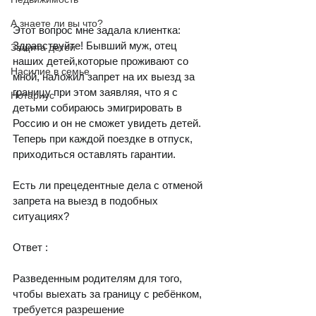
А знаете ли вы что?
Этот вопрос мне задала клиентка:
Здравствуйте! Бывший муж, отец 
Защита детей
наших детей,которые проживают со 
Насилие в семье
мной, наложил запрет на их выезд за 
границу при этом заявляя, что я с 
Нотариус
детьми собираюсь эмигрировать в 
Россию и он не сможет увидеть детей. 
Теперь при каждой поездке в отпуск, 
приходиться оставлять гарантии. 
Есть ли прецедентные дела с отменой 
запрета на выезд в подобных 
ситуациях?
Ответ :
Разведенным родителям для того, 
чтобы выехать за границу с ребёнком, 
требуется разрешение 