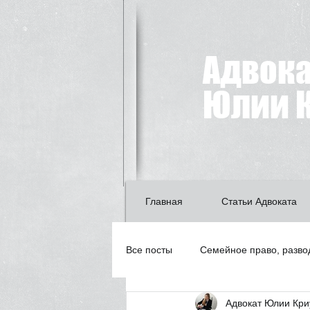
Адвок
Юлии К
Главная
Статьи Адвоката
Все посты
Семейное право, разво
Адвокат Юлии Кри
Лишение водительских прав