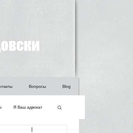
довски
нтакты
Вопросы
Blog
ы
Я Ваш адвокат
ащита детей