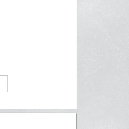
майте прежде чем
ть!