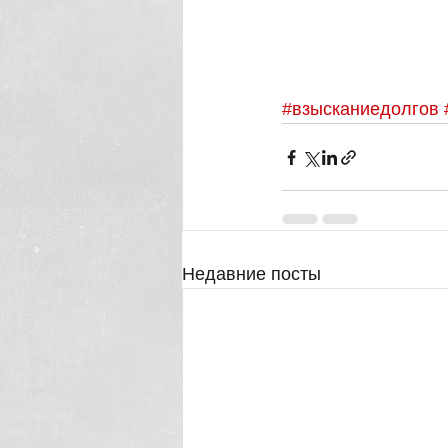
#взысканиедолгов
Недавние посты