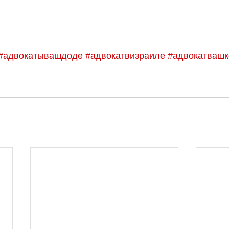
#адвокатывашдоде
#адвокатвизраиле
#адвокатвашк