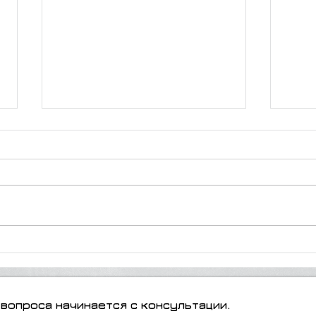
"Всё, что нужно знать о
Поду
взаимном завещании
дела
супругов"
вопроса начинается с консультации.