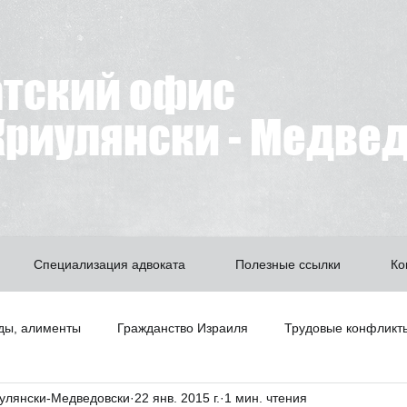
атский офис
риулянски - Медве
Специализация адвоката
Полезные ссылки
Ко
ды, алименты
Гражданство Израиля
Трудовые конфликт
улянски-Медведовски
22 янв. 2015 г.
1 мин. чтения
Битуах Леуми
Недвижимость
А знаете ли вы что?
З