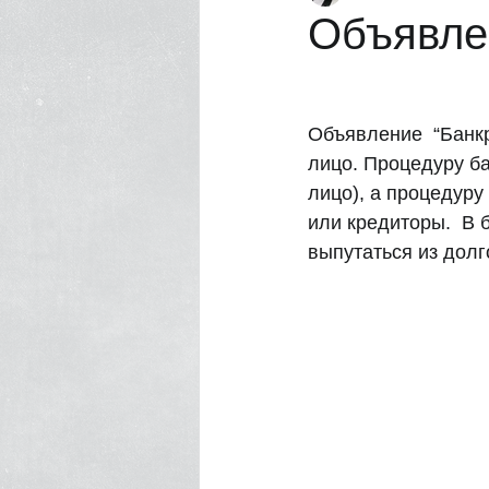
Объявле
Насилие в семье
Нотариус
Объявление  “Банкр
лицо. Процедуру ба
лицо), а процедуру
или кредиторы.  В 
выпутаться из долго