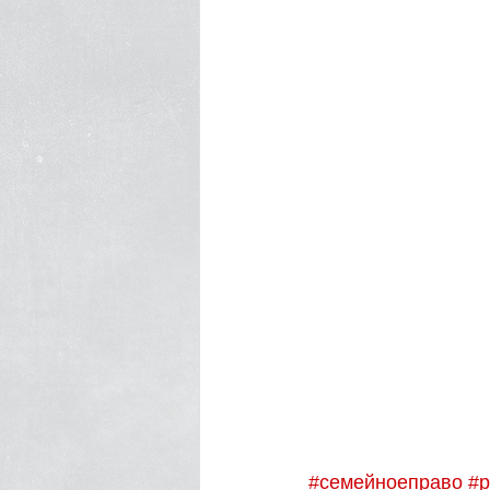
#семейноеправо
#р