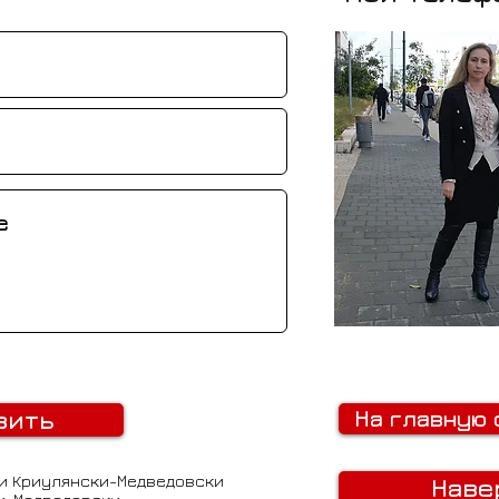
вить
На главную 
и Криулянски-Медведовски
Наве