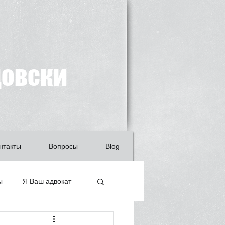
довски
нтакты
Вопросы
Blog
ы
Я Ваш адвокат
ащита детей