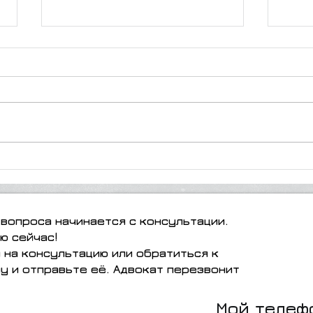
"Всё, что нужно знать о
Поду
взаимном завещании
дела
супругов"
вопроса начинается с консультации.
ю сейчас!
я на консультацию или обратиться к
у и отправьте её. Адвокат перезвонит
Мой телеф