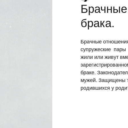
Брачные
брака.
Насилие в семье
Нотариус
Брачные отношения 
супружеские  пары
жили или живут вме
зарегистрированном
браке. Законодател
мужей. Защищены та
родившихся у родит