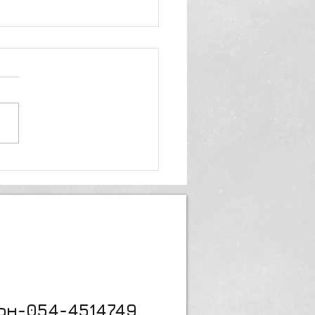
майте прежде чем
ть!
он-054-4514749