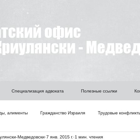
атский офис
риулянски - Медве
Специализация адвоката
Полезные ссылки
Ко
ды, алименты
Гражданство Израиля
Трудовые конфликт
улянски-Медведовски
7 янв. 2015 г.
1 мин. чтения
Битуах Леуми
Недвижимость
А знаете ли вы что?
З