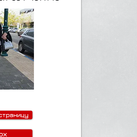
страницу
рх