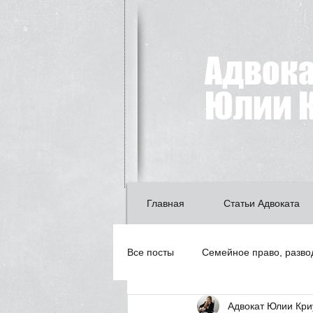
Адвок
Юлии К
Главная
Статьи Адвоката
Все посты
Семейное право, разво
Адвокат Юлии Кри
Лишение водительских прав