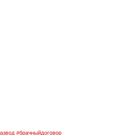
азвод
#брачныйдоговор