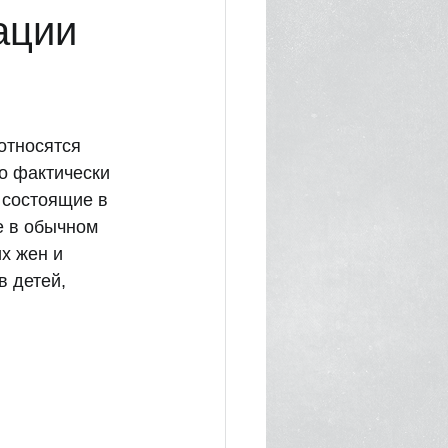
ации
относятся 
о фактически 
 состоящие в 
е в обычном 
х жен и 
 детей, 