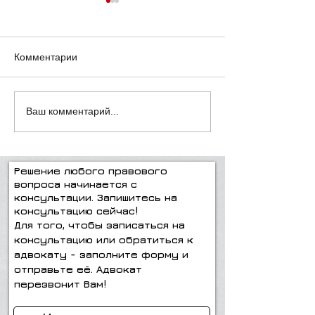
Комментарии
"Всё, что нужно знать о
Подумайте пре
Ваш комментарий...
взаимном завещании
делать!
супругов"
Решение любого правового
вопроса начинается с
консультации. Запишитесь на
консультацию сейчас!
Для того, чтобы записаться на
консультацию или обратиться к
адвокату - заполните форму и
отправьте её. Адвокат
перезвонит Вам!