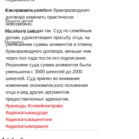
Как правило, условия бракоразводного 
А знаете ли вы что?
договора изменить практически 
Защита детей
невозможно. 
Но это не совсем так. Суд по семейным 
Насилие в семье
делам, удовлетворил просьбу отца, на 
Нотариус
уменьшение суммы алиментов и отмену 
бракоразводного договора, меньше чем 
через пол года после его подписания. 
Решением суда сумма алиментов была 
уменьшена с 3500 шекелей до 2000 
шекелей. Суд принял во внимание 
изменение экономического положения 
отца и ряд других аргументов 
предоставленных адвокатом.  
#разводы
#семейноеправо
#адвокатывашдоде
#адвокатывашкелоне
#адвокатывизраиле