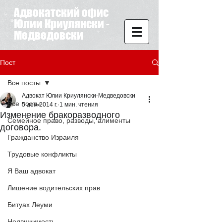
Адвокатский офис
Юлии Криулянски -
Медведовски
Пост
Все посты
Адвокат Юлии Криулянски-Медведовски
Все посты
5 дек. 2014 г.
1 мин. чтения
Изменение бракоразводного
Семейное право, разводы, алименты
договора.
Гражданство Израиля
Трудовые конфликты
Я Ваш адвокат
Лишение водительских прав
Битуах Леуми
Недвижимость