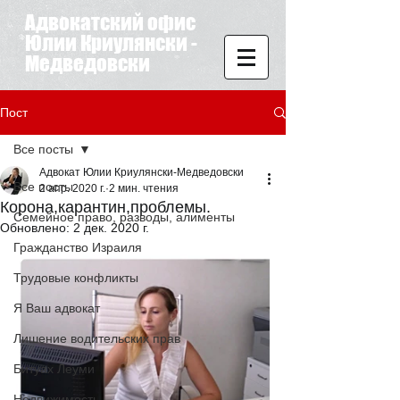
Адвокатский офис
Юлии Криулянски -
Медведовски
Пост
Все посты
Адвокат Юлии Криулянски-Медведовски
Все посты
2 апр. 2020 г.
2 мин. чтения
Корона,карантин,проблемы.
Семейное право, разводы, алименты
Обновлено:
2 дек. 2020 г.
Гражданство Израиля
Трудовые конфликты
Я Ваш адвокат
Лишение водительских прав
Битуах Леуми
Недвижимость