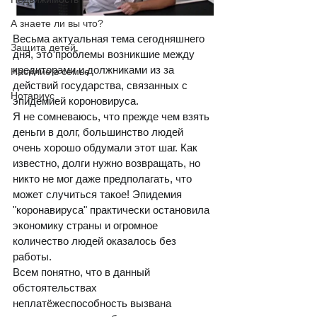
А знаете ли вы что?
Весьма актуальная тема сегодняшнего 
Защита детей
дня, это проблемы возникшие между 
кредиторами и должниками из за 
Насилие в семье
действий государства, связанных с 
Нотариус
эпидемией короновируса.  
Я не сомневаюсь, что прежде чем взять 
деньги в долг, большинство людей 
очень хорошо обдумали этот шаг. Как 
известно, долги нужно возвращать, но 
никто не мог даже предполагать, что 
может случиться такое! Эпидемия 
"коронавируса" практически остановила 
экономику страны и огромное 
количество людей оказалось без 
работы.  
Всем понятно, что в данный 
обстоятельствах 
неплатёжеспособность вызвана 