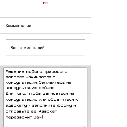
Комментарии
Возьму и уеду к .....!
Как привезти н
Ваш комментарий...
или жениха в И
Решение любого правового
вопроса начинается с
консультации. Запишитесь на
консультацию сейчас!
Для того, чтобы записаться на
консультацию или обратиться к
адвокату - заполните форму и
отправьте её. Адвокат
перезвонит Вам!