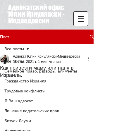
Адвокатский офис
Юлии Криулянски -
Медведовски
Пост
Все посты
Адвокат Юлии Криулянски-Медведовски
Все посты
11 июл. 2021 г.
1 мин. чтения
Как привезти маму или папу в
Семейное право, разводы, алименты
Израиль.
Гражданство Израиля
Трудовые конфликты
Я Ваш адвокат
Лишение водительских прав
Битуах Леуми
Недвижимость