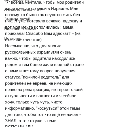
"Я всегда мечтала, чтобы мои родители 
жили вместе со мной в Израиле. Мне 
А знаете ли вы что?
почему-то было так неуютно жить без 
Защита детей
них. Я уже потеряла всякую надежду и 
вот моя мечта исполнилась:  мама 
Насилие в семье
приехала! Спасибо Вам адвокат!" - (из 
Нотариус
отзывов клиентов)
Несомненно, что для многих 
русскоязычных израильтян очень 
важно, чтобы родители находились 
рядом и тем более жили в одной стране 
с ними и поэтому вопрос получения 
статуса "пожилой родитель" для 
родителей не евреев, не имеющих 
право на репатриацию, не теряет своей 
актуальности и важности и я сейчас 
хочу, только чуть чуть, чисто 
информативно, "коснуться" этой темы 
для того, чтобы тот кто ещё не начал - 
ЗНАЛ, а те кто уже в теме - 
ВСПОМНИЛИ. 