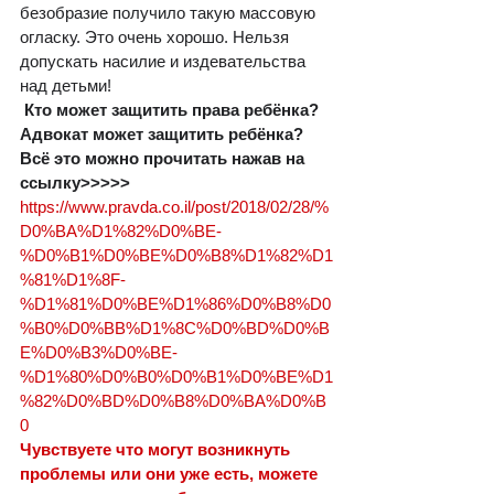
безобразие получило такую массовую 
огласку. Это очень хорошо. Нельзя 
допускать насилие и издевательства 
над детьми!  
Кто может защитить права ребёнка? 
Адвокат может защитить ребёнка? 
Всё это можно прочитать нажав на 
ссылку>>>>>
https://www.pravda.co.il/post/2018/02/28/%
D0%BA%D1%82%D0%BE-
%D0%B1%D0%BE%D0%B8%D1%82%D1
%81%D1%8F-
%D1%81%D0%BE%D1%86%D0%B8%D0
%B0%D0%BB%D1%8C%D0%BD%D0%B
E%D0%B3%D0%BE-
%D1%80%D0%B0%D0%B1%D0%BE%D1
%82%D0%BD%D0%B8%D0%BA%D0%B
0
Чувствуете что могут возникнуть 
проблемы или они уже есть, можете 