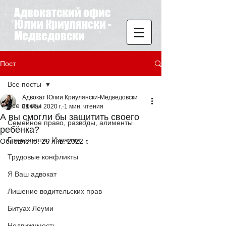
Адвокатский офис
Юлии Криулянски -
Медведовски
Пост
Все посты
Адвокат Юлии Криулянски-Медведовски
Все посты
21 мая 2020 г.
1 мин. чтения
А вы смогли бы защитить своего
Семейное право, разводы, алименты
ребёнка?
Гражданство Израиля
Обновлено:
26 янв. 2022 г.
Трудовые конфликты
Я Ваш адвокат
Лишение водительских прав
Битуах Леуми
Недвижимость