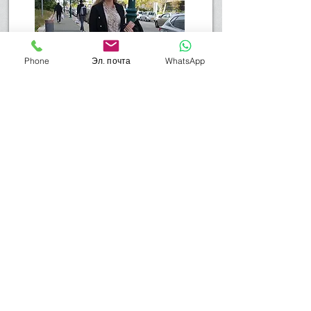
Phone
Эл. почта
WhatsApp
Наверх
На главную страницу
Офис Израильского адвоката Юлии
Криулянски-Медведовски