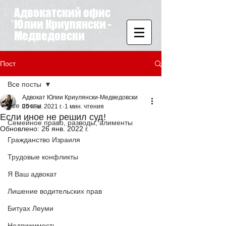
Адвокатский офис
Юлии Криулянски -
Медведовски
Пост
Все посты
Адвокат Юлии Криулянски-Медведовски
Все посты
25 янв. 2021 г.
1 мин. чтения
Если иное не решил суд!
Семейное право, разводы, алименты
Обновлено:
26 янв. 2022 г.
Гражданство Израиля
Трудовые конфликты
Я Ваш адвокат
Лишение водительских прав
Битуах Леуми
Недвижимость