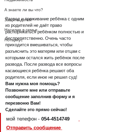
А знаете ли вы что?
Развод и проживание ребёнка с одним 
Защита детей
из родителей не даёт право 
Насилие в семье
распоряжаться ребёнком полностью и 
беспрепятственно. Очень часто 
Нотариус
приходится вмешиваться, чтобы 
разъяснить это матерям или отцам с 
которыми остался жить ребёнок после 
развода. После развода все вопросы 
касающиеся ребёнка решают оба 
родителя, если иное не решил суд!  
Вам нужна моя помощь? 
Позвоните мне или отправьте 
сообщение заполнив форму и я 
перезвоню Вам!
Сделайте это прямо сейчас!
мой телефон - 
054-4514749      
Отправить сообщение 