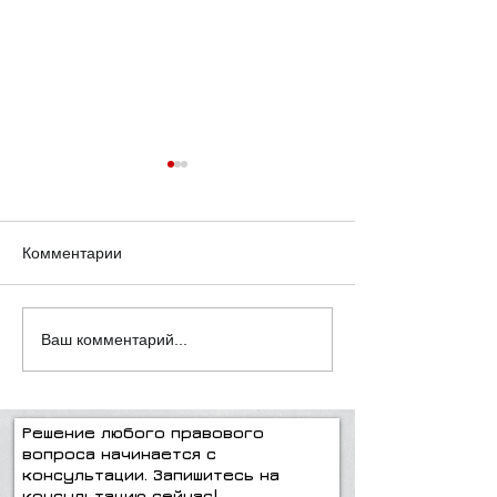
Комментарии
Плохой отец
О браках и раз
Ваш комментарий...
Решение любого правового
вопроса начинается с
консультации. Запишитесь на
консультацию сейчас!