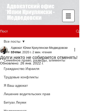
Адвокатский офис
Юлии Криулянски -
Медведовски
Пост
Все посты
Адвокат Юлии Криулянски-Медведовски
Все посты
15 июл. 2020 г.
2 мин. чтения
Долги никто не собирается отменять!
Семейное право, разводы, алименты
Обновлено:
26 янв. 2022 г.
Гражданство Израиля
Трудовые конфликты
Я Ваш адвокат
Лишение водительских прав
Битуах Леуми
Недвижимость