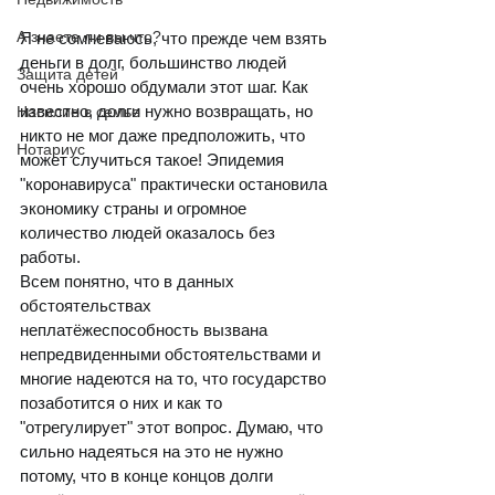
А знаете ли вы что?
Я не сомневаюсь, что прежде чем взять 
деньги в долг, большинство людей 
Защита детей
очень хорошо обдумали этот шаг. Как 
известно, долги нужно возвращать, но 
Насилие в семье
никто не мог даже предположить, что 
Нотариус
может случиться такое! Эпидемия 
"коронавируса" практически остановила 
экономику страны и огромное 
количество людей оказалось без 
работы.  
Всем понятно, что в данных 
обстоятельствах 
неплатёжеспособность вызвана 
непредвиденными обстоятельствами и 
многие надеются на то, что государство 
позаботится о них и как то 
"отрегулирует" этот вопрос. Думаю, что 
сильно надеяться на это не нужно 
потому, что в конце концов долги 