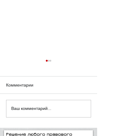
Комментарии
Замечаете как меняется
Замечаете как 
Ваш комментарий...
жизнь 2!
жизнь.
Решение любого правового