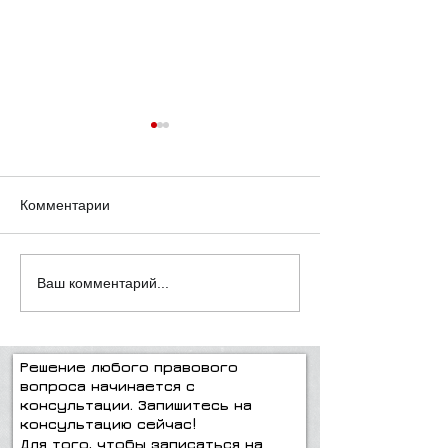
Комментарии
Плохой отец
О браках и раз
Ваш комментарий...
Решение любого правового
вопроса начинается с
консультации. Запишитесь на
консультацию сейчас!
Для того, чтобы записаться на