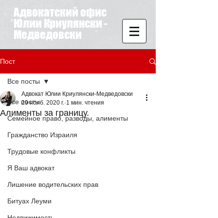
Адвокатский офис
Юлии Криулянски -
Медведовски
Пост
Все посты
Адвокат Юлии Криулянски-Медведовски
Все посты
29 нояб. 2020 г.
1 мин. чтения
Алименты за границу.
Семейное право, разводы, алименты
Гражданство Израиля
Трудовые конфликты
Я Ваш адвокат
Лишение водительских прав
Битуах Леуми
Недвижимость