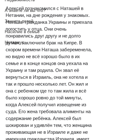
Алексей познакомился с Наташей в 
А знаете ли вы что?
Нетании, на дне рождения у знакомых.  
Защита детей
Наташа  гражданка Украины и приехала 
погостить у отца. Они очень 
Насилие в семье
понравились друг другу и не долго 
Нотариус
думая, заключили брак на Кипре. В 
скором времени Наташа забеременела, 
но видно не всё хорошо было в их 
семье и в конце концов она уехала на 
Украину и там родила. Он звал её 
вернуться в Израиль, она не хотела и 
так и прошло несколько лет. Он жил и 
она с ребенком где то там жила и всё 
было хорошо ровно до той минуты, 
когда Алексей получил извещение из 
суда. Его жена требовала алименты на  
содержание ребёнка. Алексей был 
шокирован и удивлён тем, что женщина 
проживающая не в Израиле и даже не 
имеющая гражданства Израиля, имеет 